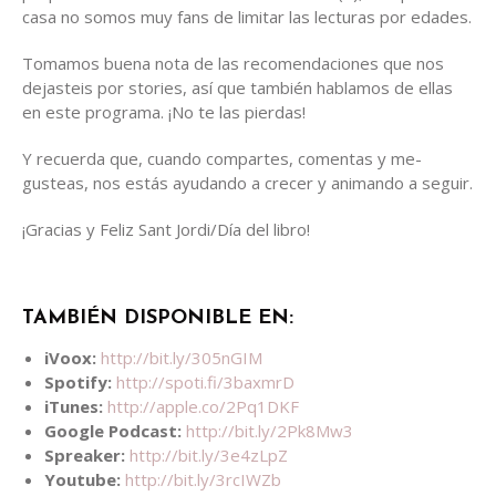
casa no somos muy fans de limitar las lecturas por edades.
Tomamos buena nota de las recomendaciones que nos
dejasteis por stories, así que también hablamos de ellas
en este programa. ¡No te las pierdas!
Y recuerda que, cuando compartes, comentas y me-
gusteas, nos estás ayudando a crecer y animando a seguir.
¡Gracias y Feliz Sant Jordi/Día del libro!
TAMBIÉN DISPONIBLE EN:
iVoox:
​
http://bit.ly/305nGIM
Spotify:
http://spoti.fi/3baxmrD
iTunes:
http://apple.co/2Pq1DKF
Google Podcast:
http://bit.ly/2Pk8Mw3
Spreaker:
http://bit.ly/3e4zLpZ
Youtube:
http://bit.ly/3rcIWZb