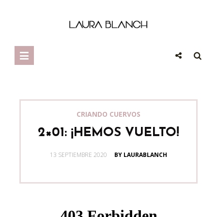
CRIANDO CUERVOS
2×01: ¡HEMOS VUELTO!
POSTED
13 SEPTIEMBRE 2020
BY LAURABLANCH
ON