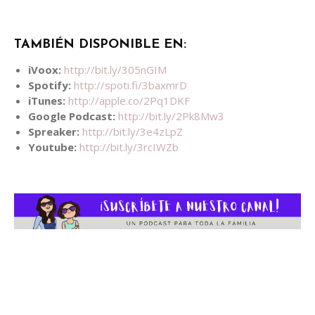
TAMBIÉN DISPONIBLE EN:
iVoox:
​
http://bit.ly/305nGIM
Spotify:
http://spoti.fi/3baxmrD
iTunes:
http://apple.co/2Pq1DKF
Google Podcast:
http://bit.ly/2Pk8Mw3
Spreaker:
http://bit.ly/3e4zLpZ
Youtube:
http://bit.ly/3rcIWZb