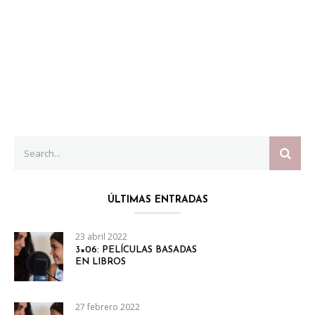
Search
SEAR
for:
ÚLTIMAS ENTRADAS
23 abril 2022
3×06: PELÍCULAS BASADAS
EN LIBROS
27 febrero 2022