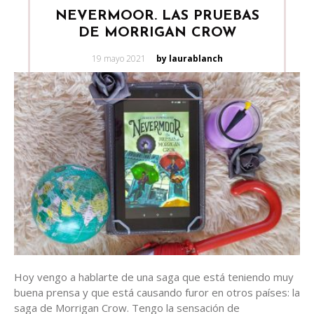
NEVERMOOR. LAS PRUEBAS
DE MORRIGAN CROW
Posted
19 mayo 2021
by laurablanch
on
Hoy vengo a hablarte de una saga que está teniendo muy
buena prensa y que está causando furor en otros países: la
saga de Morrigan Crow. Tengo la sensación de