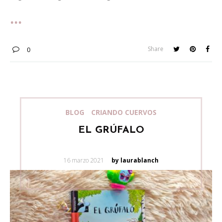
Share
0
BLOG
CRIANDO CUERVOS
EL GRÚFALO
Posted
16 marzo 2021
by laurablanch
on