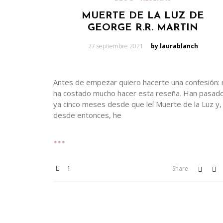
MUERTE DE LA LUZ DE
GEORGE R.R. MARTIN
Posted
27 septiembre 2021
by laurablanch
on
Antes de empezar quiero hacerte una confesión:
ha costado mucho hacer esta reseña. Han pasad
ya cinco meses desde que leí Muerte de la Luz y,
desde entonces, he
1
Share