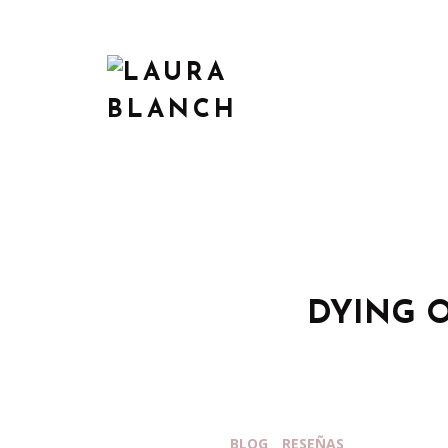
DYING O
BLOG
RESEÑAS