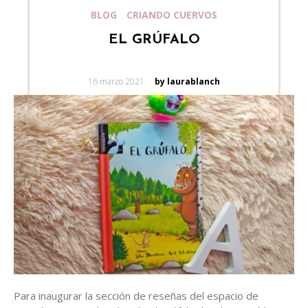
BLOG
CRIANDO CUERVOS
EL GRÚFALO
Posted
16 marzo 2021
by laurablanch
on
Para inaugurar la sección de reseñas del espacio de