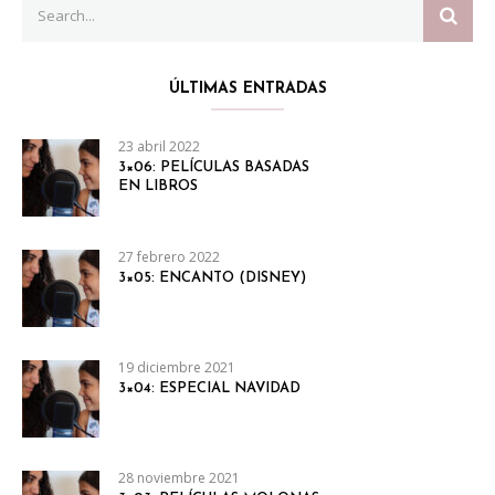
SEAR
for:
ÚLTIMAS ENTRADAS
23 abril 2022
3×06: PELÍCULAS BASADAS
EN LIBROS
27 febrero 2022
3×05: ENCANTO (DISNEY)
19 diciembre 2021
3×04: ESPECIAL NAVIDAD
28 noviembre 2021