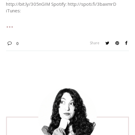
​http://bit.ly/305nGIM Spotify: http://spoti.fi/3baxmrD
iTunes:
Share
0