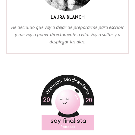
LAURA BLANCH
He decidido que voy a dejar de prepararme para escribir
y me voy a poner directamente a ello. Voy a saltar y a
desplegar las alas.