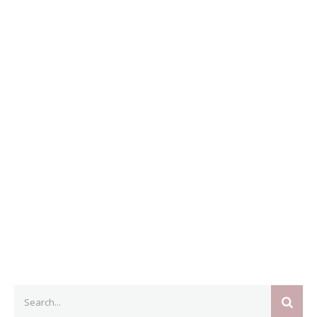
Search
SEAR
for: