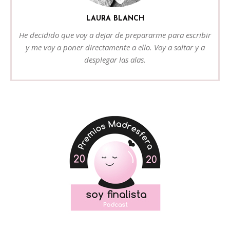
LAURA BLANCH
He decidido que voy a dejar de prepararme para escribir
y me voy a poner directamente a ello. Voy a saltar y a
desplegar las alas.