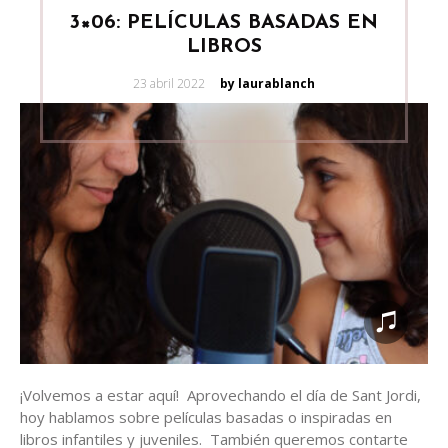
3×06: PELÍCULAS BASADAS EN
LIBROS
Posted
23 abril 2022
by laurablanch
on
¡Volvemos a estar aquí! Aprovechando el día de Sant Jordi,
hoy hablamos sobre películas basadas o inspiradas en
libros infantiles y juveniles. También queremos contarte